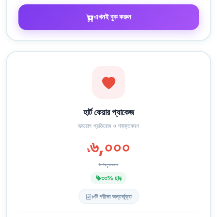
এখনই বুক করুন
হার্ট কেয়ার প্যাকেজ
হৃদরোগ প্রতিরোধ ও শনাক্তকরণ
৬,০০০
৳
৳ ৯,০০০
৩৩% ছাড়
৮টি পরীক্ষা অন্তর্ভুক্ত