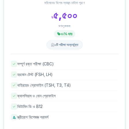
মহিলাদের বিশেষ স্বাস্থ্য চাহিদা পূরণে
৫,৫০০
৳
৳ ৮,০০০
৩১% ছাড়
৮টি পরীক্ষা অন্তর্ভুক্ত
সম্পূর্ণ রক্ত পরীক্ষা (CBC)
হরমোন টেস্ট (FSH, LH)
থাইরয়েড প্রোফাইল (TSH, T3, T4)
ক্যালসিয়াম ও বোন প্রোফাইল
ভিটামিন ডি ও B12
স্ত্রীরোগ বিশেষজ্ঞ পরামর্শ