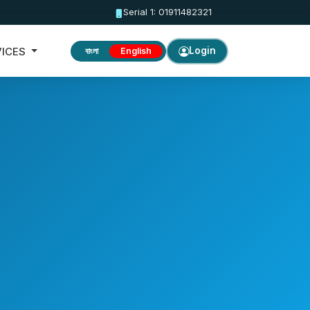
Serial 1: 01911482321
VICES
Login
বাংলা
English