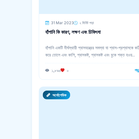
31 Mar 2023
২ মিনিট পড়া
হাঁপানি কি কারণ, লক্ষণ এবং চিকিৎসা
হাঁপানি একটি দীর্ঘস্থায়ী শ্বাসযন্ত্রের সমস্যা যা শ্বাস-প্রশ্বাসকে ক
করে তোলে এবং কাশি, শ্বাসকষ্ট, শ্বাসকষ্ট এবং বুকে শক্ত হওয়...
পড়
১,৮৯৬
০
অর্থোপেডিক