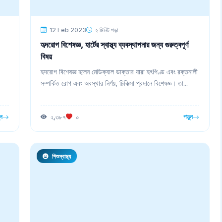
12 Feb 2023
২ মিনিট পড়া
হৃদরোগ বিশেষজ্ঞ, হার্টের স্বাস্থ্য ব্যবস্থাপনার জন্য গুরুত্বপূর্ণ
বিষয়
হৃদরোগ বিশেষজ্ঞ হলেন মেডিক্যাল ডাক্তার যারা হৃৎপিণ্ড এবং রক্তনালী
সম্পর্কিত রোগ এবং অবস্থার নির্ণয়, চিকিত্সা প্রদানে বিশেষজ্ঞ। তা...
ুন
পড়ুন
২,৩৮৭
০
শিশুস্বাস্থ্য