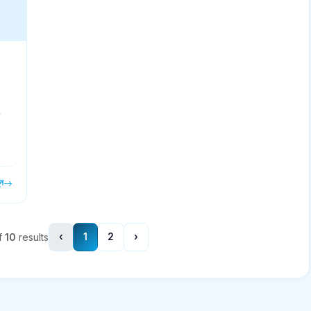
র
ুন
f
10
results
‹
1
2
›