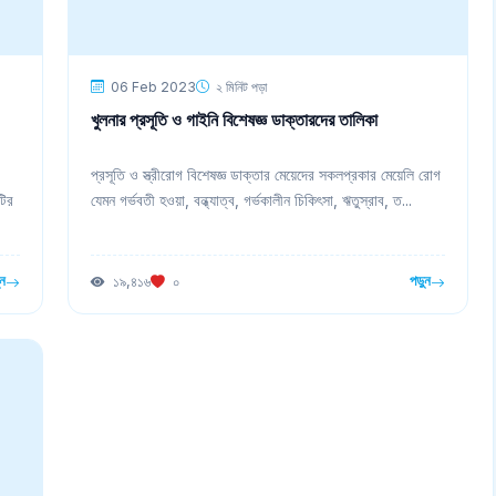
06 Feb 2023
২ মিনিট পড়া
খুলনার প্রসূতি ও গাইনি বিশেষজ্ঞ ডাক্তারদের তালিকা
প্রসূতি ও স্ত্রীরোগ বিশেষজ্ঞ ডাক্তার মেয়েদের সকলপ্রকার মেয়েলি রোগ
টির
যেমন গর্ভবতী হওয়া, বন্ধ্যাত্ব, গর্ভকালীন চিকিৎসা, ঋতুস্রাব, ত...
ুন
পড়ুন
১৯,৪১৬
০