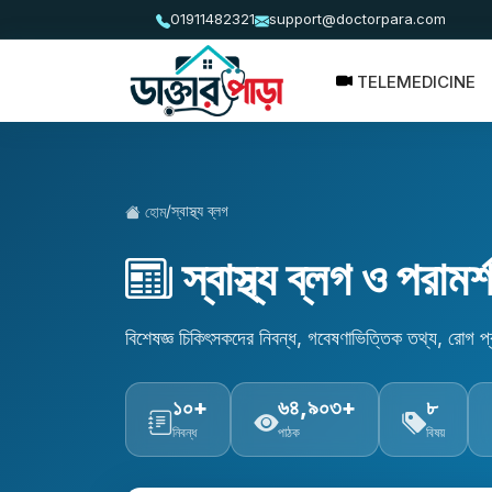
01911482321
support@doctorpara.com
TELEMEDICINE
/
স্বাস্থ্য ব্লগ
হোম
স্বাস্থ্য ব্লগ ও পরামর্
বিশেষজ্ঞ চিকিৎসকদের নিবন্ধ, গবেষণাভিত্তিক তথ্য, রোগ প
১০+
৬৪,৯০৩+
৮
নিবন্ধ
পাঠক
বিষয়