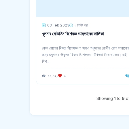
03 Feb 2023
২ মিনিট পড়া
খুলনার মেডিসিন বিশেষজ্ঞ ডাক্তারের তালিকা
কোন রোগের বিষয়ে বিশেষজ্ঞ না হয়েও শুধুমাত্র রোগীর রোগ সারানো
জন্য শুধুমাত্র ঔষুধের বিষয়ে বিশেষজ্ঞরা চিকিৎসা দিয়ে থাকেন। এই
বিশ...
পড়
১০,৭২১
০
Showing
1
to
9
o