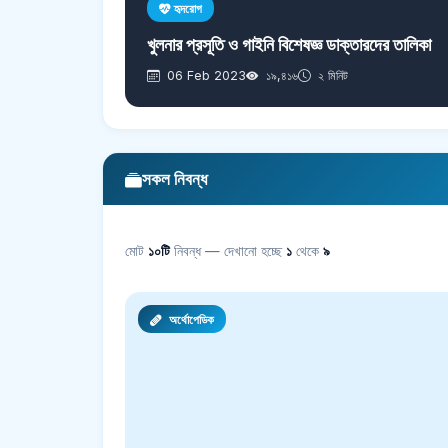
হৃদরোগ
খুলনার প্রসূতি ও গাইনি বিশেষজ্ঞ ডাক্তারদের তালিকা
06 Feb 2023
১৯,৪১৬
২ মিনিট
সকল নিবন্ধ
মোট
১০টি
নিবন্ধ — দেখানো হচ্ছে
১
থেকে
৯
অর্থোপেডিক