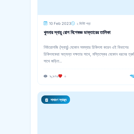
10 Feb 2023
২ মিনিট পড়া
খুলনার স্নায়ু রোগ বিশেষজ্ঞ ডাক্তারের তালিকা
নিউরোলজি (স্নায়ু) যেকোন সমস্যার চিকিৎসা করেন এই বিভাগের
চিকিৎসকেরা অত্যন্ত দক্ষতার সাথে, মস্তিস্কের যেকোন ধরনের ত্রু
সাথে জড়িত...
পড়
৯,৯৭৬
০
সাধারণ স্বাস্থ্য