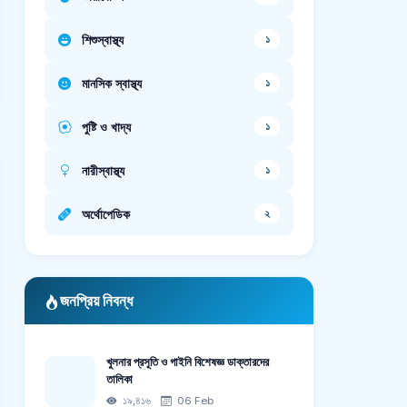
শিশুস্বাস্থ্য
১
মানসিক স্বাস্থ্য
১
পুষ্টি ও খাদ্য
১
নারীস্বাস্থ্য
১
অর্থোপেডিক
২
জনপ্রিয় নিবন্ধ
খুলনার প্রসূতি ও গাইনি বিশেষজ্ঞ ডাক্তারদের
তালিকা
১৯,৪১৬
06 Feb