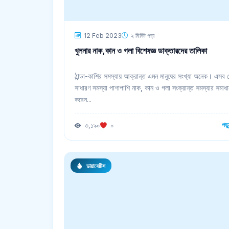
12 Feb 2023
২ মিনিট পড়া
খুলনার নাক,কান ও গলা বিশেষজ্ঞ ডাক্তারদের তালিকা
ঠান্ডা-কাশির সমস্যায় আক্রান্ত এমন মানুষের সংখ্যা অনেক। এসব 
সাধারণ সমস্যা পাশাপাশি নাক, কান ও গলা সংক্রান্ত সমস্যার সমাধ
করেন...
পড়
৩,১৯০
০
ডায়াবেটিস